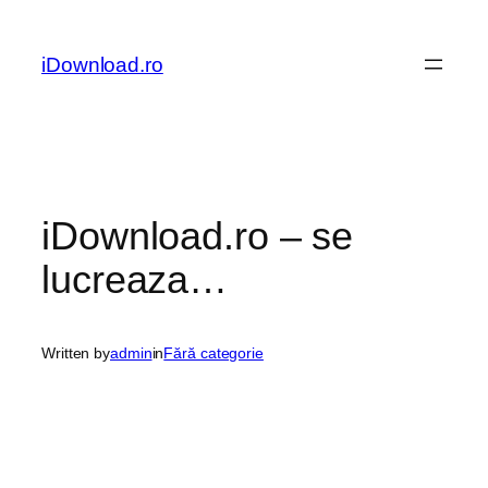
Sari
la
iDownload.ro
conținut
iDownload.ro – se
lucreaza…
Written by
admin
in
Fără categorie