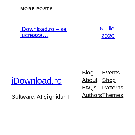
MORE POSTS
6 iulie
iDownload.ro – se
lucreaza…
2026
Blog
Events
iDownload.ro
About
Shop
FAQs
Patterns
Authors
Themes
Software, AI și ghiduri IT